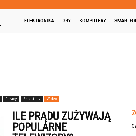
Gryguc.pl
ELEKTRONIKA
GRY
KOMPUTERY
SMARTFO
Porady
Smartfony
Wideo
Z
ILE PRĄDU ZUŻYWAJĄ
POPULARNE
Cz