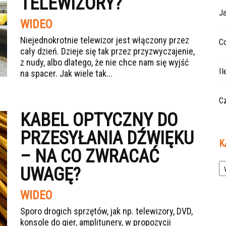
TELEWIZORY?
J
WIDEO
Niejednokrotnie telewizor jest włączony przez
Co
cały dzień. Dzieje się tak przez przyzwyczajenie,
z nudy, albo dlatego, że nie chce nam się wyjść
Il
na spacer. Jak wiele tak...
Cz
KABEL OPTYCZNY DO
PRZESYŁANIA DŹWIĘKU
K
– NA CO ZWRACAĆ
Ka
UWAGĘ?
WIDEO
Sporo drogich sprzętów, jak np. telewizory, DVD,
konsole do gier, amplitunery, w propozycji