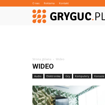
O nas
Reklama
Kontakt
Strona główna
Wideo
WIDEO
Audio
Elektronika
Gry
Komputery
Konsole