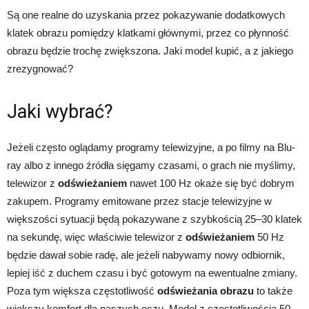
Są one realne do uzyskania przez pokazywanie dodatkowych
klatek obrazu pomiędzy klatkami głównymi, przez co płynność
obrazu będzie trochę zwiększona. Jaki model kupić, a z jakiego
zrezygnować?
Jaki wybrać?
Jeżeli często oglądamy programy telewizyjne, a po filmy na Blu-
ray albo z innego źródła sięgamy czasami, o grach nie myślimy,
telewizor z
odświeżaniem
nawet 100 Hz okaże się być dobrym
zakupem. Programy emitowane przez stacje telewizyjne w
większości sytuacji będą pokazywane z szybkością 25–30 klatek
na sekundę, więc właściwie telewizor z
odświeżaniem
50 Hz
będzie dawał sobie radę, ale jeżeli nabywamy nowy odbiornik,
lepiej iść z duchem czasu i być gotowym na ewentualne zmiany.
Poza tym większa częstotliwość
odświeżania obrazu
to także
większy komfort dla naszych oczu. Model z częstotliwością 50