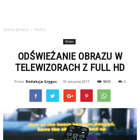
Strona główna
Wideo
Wideo
ODŚWIEŻANIE OBRAZU W
TELEWIZORACH Z FULL HD
Przez
Redakcja Gryguc
-
10 sierpnia 2017
9833
0