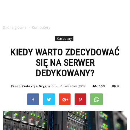
Strona główna
Komputery
Komputery
KIEDY WARTO ZDECYDOWAĆ
SIĘ NA SERWER
DEDYKOWANY?
Przez
Redakcja Gryguc.pl
-
23 kwietnia 2018
7799
0