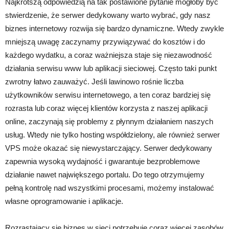
Najkrótszą odpowiedzią na tak postawione pytanie
mogłoby być
stwierdzenie, że serwer dedykowany warto wybrać, gdy nasz
biznes internetowy rozwija się bardzo dynamiczne. Wtedy zwykle
mniejszą uwagę zaczynamy przywiązywać do kosztów i do
każdego wydatku, a coraz ważniejsza staje się niezawodność
działania serwisu www lub aplikacji sieciowej. Często taki punkt
zwrotny łatwo zauważyć. Jeśli lawinowo rośnie liczba
użytkowników serwisu internetowego, a ten coraz bardziej się
rozrasta lub coraz więcej klientów korzysta z naszej aplikacji
online, zaczynają się problemy z płynnym działaniem naszych
usług. Wtedy nie tylko hosting współdzielony, ale również serwer
VPS może okazać się niewystarczający. Serwer dedykowany
zapewnia wysoką wydajność i gwarantuje bezproblemowe
działanie nawet największego portalu. Do tego otrzymujemy
pełną kontrolę nad wszystkimi procesami, możemy instalować
własne oprogramowanie i aplikacje.
Rozrastający się biznes w sieci potrzebuje coraz więcej zasobów