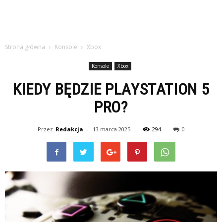
Strona główna
Konsole
Xbox
Konsole
Xbox
KIEDY BĘDZIE PLAYSTATION 5
PRO?
Przez
Redakcja
-
13 marca 2025
294
0