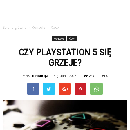
Strona główna
Konsole
Xbox
Konsole
Xbox
CZY PLAYSTATION 5 SIĘ
GRZEJE?
Przez
Redakcja
-
4 grudnia 2025
249
0