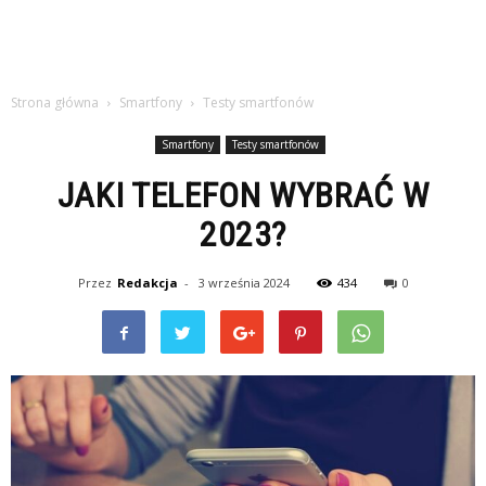
Strona główna
Smartfony
Testy smartfonów
Smartfony
Testy smartfonów
JAKI TELEFON WYBRAĆ W
2023?
Przez
Redakcja
-
3 września 2024
434
0