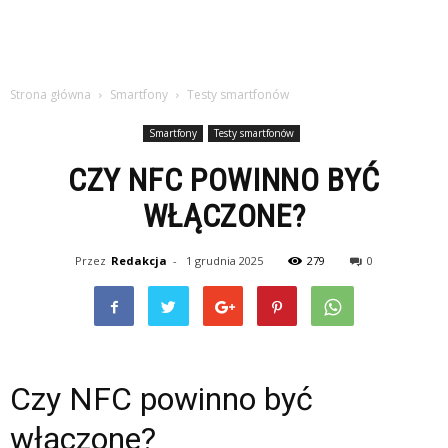
Strona główna
Smartfony
Testy smartfonów
Smartfony
Testy smartfonów
CZY NFC POWINNO BYĆ
WŁĄCZONE?
Przez
Redakcja
-
1 grudnia 2025
279
0
Czy NFC powinno być
włączone?