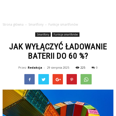
Strona główna
Smartfony
Funkcje smartfonów
Smartfony
Funkcje smartfonów
JAK WYŁĄCZYĆ ŁADOWANIE
BATERII DO 60 %?
Przez
Redakcja
-
29 sierpnia 2025
225
0