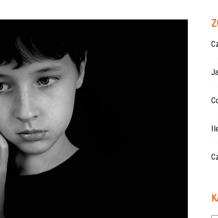
Z
Cz
J
Co
Il
Cz
K
Ka