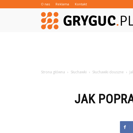
O nas
Reklama
Kontakt
Strona główna
Słuchawki
Słuchawki douszne
J
JAK POPR