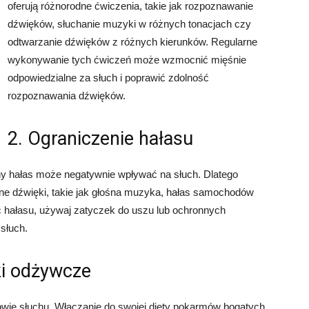
oferują różnorodne ćwiczenia, takie jak rozpoznawanie
dźwięków, słuchanie muzyki w różnych tonacjach czy
odtwarzanie dźwięków z różnych kierunków. Regularne
wykonywanie tych ćwiczeń może wzmocnić mięśnie
odpowiedzialne za słuch i poprawić zdolność
rozpoznawania dźwięków.
2. Ograniczenie hałasu
rny hałas może negatywnie wpływać na słuch. Dlatego
śne dźwięki, takie jak głośna muzyka, hałas samochodów
ć hałasu, używaj zatyczek do uszu lub ochronnych
słuch.
ki odżywcze
owie słuchu. Włączanie do swojej diety pokarmów bogatych