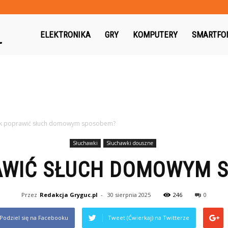
Gryguc.pl
ELEKTRONIKA
GRY
KOMPUTERY
SMARTFO
ak poprawić słuch domowym sposobem?
Słuchawki
Słuchawki douszne
AWIĆ SŁUCH DOMOWYM 
Przez
Redakcja Gryguc.pl
-
30 sierpnia 2025
246
0
Podziel się na Facebooku
Tweet (Ćwierkaj) na Twitterze