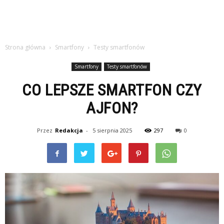
Strona główna
Smartfony
Testy smartfonów
Smartfony
Testy smartfonów
CO LEPSZE SMARTFON CZY
AJFON?
Przez
Redakcja
-
5 sierpnia 2025
297
0