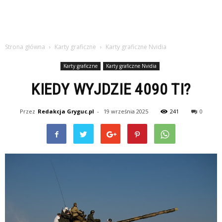
Strona główna
Karty graficzne
Karty graficzne Nvidia
Karty graficzne
Karty graficzne Nvidia
KIEDY WYJDZIE 4090 TI?
Przez
Redakcja Gryguc.pl
-
19 września 2025
241
0