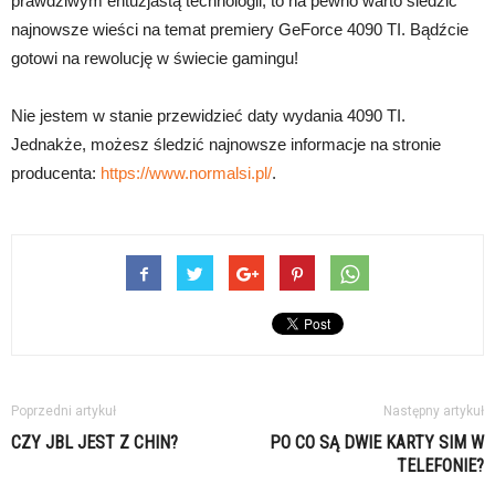
prawdziwym entuzjastą technologii, to na pewno warto śledzić
najnowsze wieści na temat premiery GeForce 4090 TI. Bądźcie
gotowi na rewolucję w świecie gamingu!
Nie jestem w stanie przewidzieć daty wydania 4090 TI.
Jednakże, możesz śledzić najnowsze informacje na stronie
producenta:
https://www.normalsi.pl/
.
Poprzedni artykuł
Następny artykuł
CZY JBL JEST Z CHIN?
PO CO SĄ DWIE KARTY SIM W
TELEFONIE?