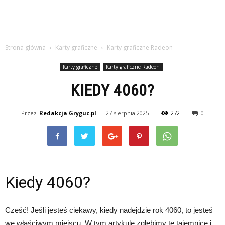
Strona główna
Karty graficzne
Karty graficzne Radeon
Karty graficzne
Karty graficzne Radeon
KIEDY 4060?
Przez
Redakcja Gryguc.pl
-
27 sierpnia 2025
272
0
Kiedy 4060?
Cześć! Jeśli jesteś ciekawy, kiedy nadejdzie rok 4060, to jesteś
we właściwym miejscu. W tym artykule zgłębimy tę tajemnicę i