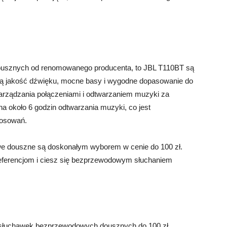
usznych od renomowanego producenta, to JBL T110BT są
ą jakość dźwięku, mocne basy i wygodne dopasowanie do
zarządzania połączeniami i odtwarzaniem muzyki za
a około 6 godzin odtwarzania muzyki, co jest
tosowań.
 douszne są doskonałym wyborem w cenie do 100 zł.
preferencjom i ciesz się bezprzewodowym słuchaniem
 słuchawek bezprzewodowych dousznych do 100 zł.