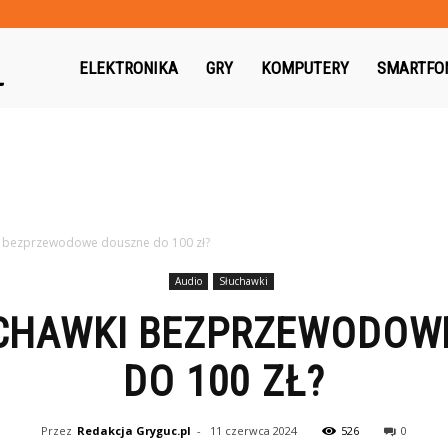
Gryguc.pl
ELEKTRONIKA
GRY
KOMPUTERY
SMARTFO
ki bezprzewodowe douszne do 100 zł?
Audio
Słuchawki
UCHAWKI BEZPRZEWODOW
DO 100 ZŁ?
Przez
Redakcja Gryguc.pl
-
11 czerwca 2024
526
0