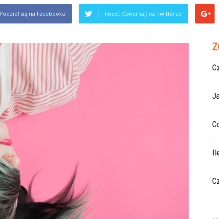
Podziel się na Facebooku
Tweet (Ćwierkaj) na Twitterze
Z
Cz
J
Co
Il
Cz