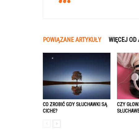
POWIĄZANE ARTYKUŁY
WIĘCEJ OD
CO ZROBIĆ GDY SŁUCHAWKI SĄ
CZY GŁOW
CICHE?
SŁUCHAW