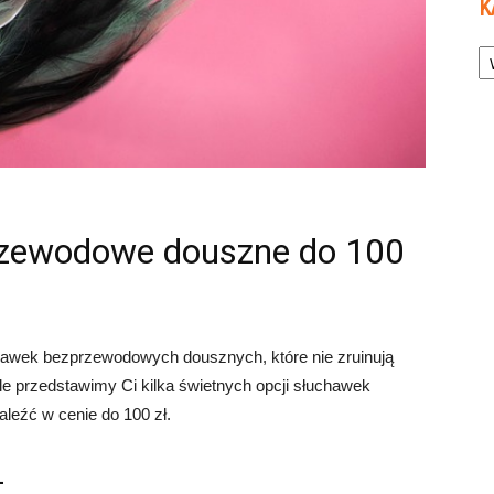
K
Ka
rzewodowe douszne do 100
hawek bezprzewodowych dousznych, które nie zruinują
ule przedstawimy Ci kilka świetnych opcji słuchawek
eźć w cenie do 100 zł.
+