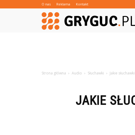
O nas
Reklama
Kontakt
Strona główna
Audio
Słuchawki
Jakie słuchaw
JAKIE SŁ