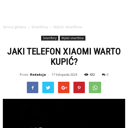
Strona główna
Smartfony
Wybór smartfona
Smartfony
Wybór smartfona
JAKI TELEFON XIAOMI WARTO
KUPIĆ?
Przez
Redakcja
-
17 listopada 2024
432
0