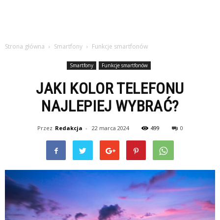
Strona główna
Smartfony
Funkcje smartfonów
Smartfony
Funkcje smartfonów
JAKI KOLOR TELEFONU
NAJLEPIEJ WYBRAĆ?
Przez
Redakcja
-
22 marca 2024
499
0