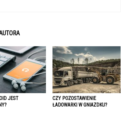
 AUTORA
OID JEST
CZY POZOSTAWIENIE
NY?
ŁADOWARKI W GNIAZDKU?