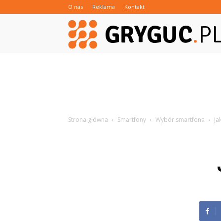
O nas
Reklama
Kontakt
Strona główna
Smartfony
Wybór smartfona
Ja