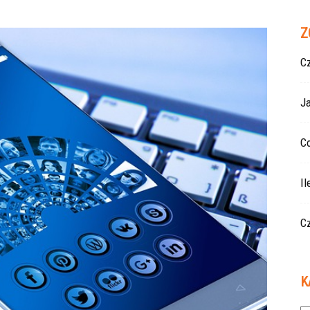
Z
Cz
J
Co
Il
Cz
K
Ka