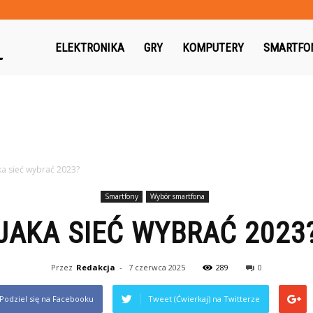
Gryguc.pl
ELEKTRONIKA
GRY
KOMPUTERY
SMARTFO
ka sieć wybrać 2023?
Smartfony
Wybór smartfona
JAKA SIEĆ WYBRAĆ 2023
Przez
Redakcja
-
7 czerwca 2025
289
0
Podziel się na Facebooku
Tweet (Ćwierkaj) na Twitterze