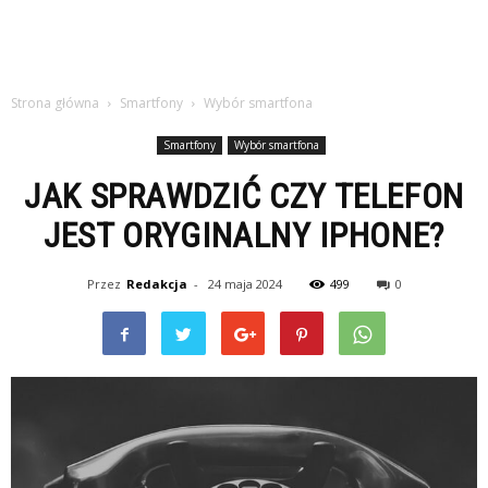
Strona główna
Smartfony
Wybór smartfona
Smartfony
Wybór smartfona
JAK SPRAWDZIĆ CZY TELEFON
JEST ORYGINALNY IPHONE?
Przez
Redakcja
-
24 maja 2024
499
0