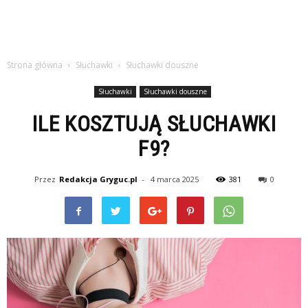
Strona główna
Słuchawki
Słuchawki douszne
Słuchawki
Słuchawki douszne
ILE KOSZTUJĄ SŁUCHAWKI
F9?
Przez
Redakcja Gryguc.pl
-
4 marca 2025
381
0