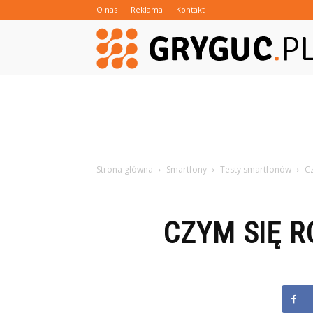
O nas
Reklama
Kontakt
Strona główna
Smartfony
Testy smartfonów
Cz
CZYM SIĘ R