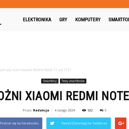
Gryguc.pl
ELEKTRONIKA
GRY
KOMPUTERY
SMARTFO
ym się rożni Xiaomi Redmi Note 11 od 11S?
Smartfony
Testy smartfonów
OŻNI XIAOMI REDMI NOTE
Przez
Redakcja
-
6 lutego 2024
532
0
Podziel się na Facebooku
Tweet (Ćwierkaj) na Twitterze