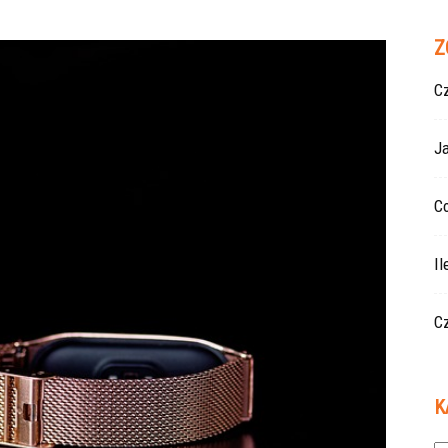
Z
Cz
J
Co
Il
Cz
K
Ka