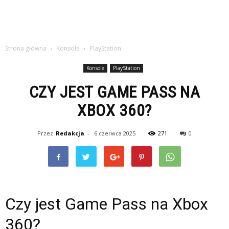
Strona główna
Konsole
PlayStation
Konsole
PlayStation
CZY JEST GAME PASS NA
XBOX 360?
Przez
Redakcja
-
6 czerwca 2025
271
0
Czy jest Game Pass na Xbox
360?