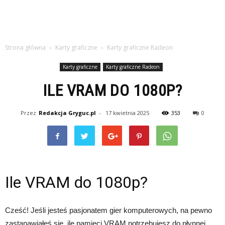
Strona główna
Karty graficzne
Karty graficzne Radeon
Karty graficzne
Karty graficzne Radeon
ILE VRAM DO 1080P?
Przez
Redakcja Gryguc.pl
-
17 kwietnia 2025
353
0
Ile VRAM do 1080p?
Cześć! Jeśli jesteś pasjonatem gier komputerowych, na pewno
zastanawiałeś się, ile pamięci VRAM potrzebujesz do płynnej