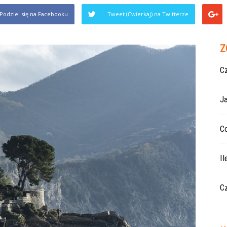
Podziel się na Facebooku
Tweet (Ćwierkaj) na Twitterze
Z
Cz
J
Co
Il
Cz