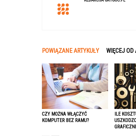
REDAKCJA GRYGUC.PL
POWIĄZANE ARTYKUŁY
WIĘCEJ OD
CZY MOŻNA WŁĄCZYĆ
ILE KOSZ
KOMPUTER BEZ RAMU?
USZKODZO
GRAFICZN