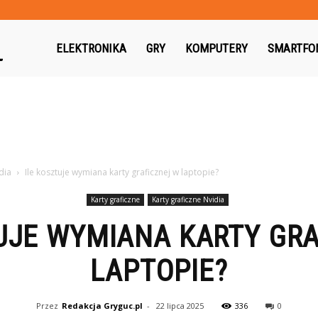
Gryguc.pl
ELEKTRONIKA
GRY
KOMPUTERY
SMARTFO
dia
Ile kosztuje wymiana karty graficznej w laptopie?
Karty graficzne
Karty graficzne Nvidia
UJE WYMIANA KARTY GR
LAPTOPIE?
Przez
Redakcja Gryguc.pl
-
22 lipca 2025
336
0