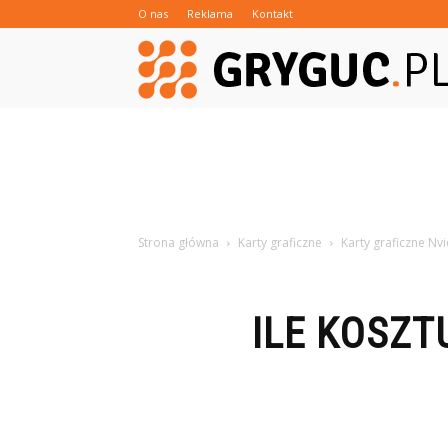
O nas
Reklama
Kontakt
Strona główna
Karty graficzne
Karty graficzne Nvi
ILE KOSZT