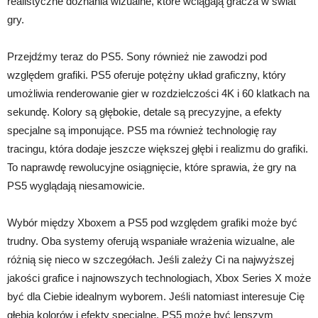
realistyczne doznania wizualne, które wciągają gracza w świat
gry.
Przejdźmy teraz do PS5. Sony również nie zawodzi pod
względem grafiki. PS5 oferuje potężny układ graficzny, który
umożliwia renderowanie gier w rozdzielczości 4K i 60 klatkach na
sekundę. Kolory są głębokie, detale są precyzyjne, a efekty
specjalne są imponujące. PS5 ma również technologię ray
tracingu, która dodaje jeszcze większej głębi i realizmu do grafiki.
To naprawdę rewolucyjne osiągnięcie, które sprawia, że gry na
PS5 wyglądają niesamowicie.
Wybór między Xboxem a PS5 pod względem grafiki może być
trudny. Oba systemy oferują wspaniałe wrażenia wizualne, ale
różnią się nieco w szczegółach. Jeśli zależy Ci na najwyższej
jakości grafice i najnowszych technologiach, Xbox Series X może
być dla Ciebie idealnym wyborem. Jeśli natomiast interesuje Cię
głębia kolorów i efekty specjalne, PS5 może być lepszym