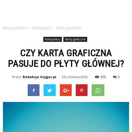
Strona główna
Komputery
Karty graficzne
Komputery
Karty graficzne
CZY KARTA GRAFICZNA
PASUJE DO PŁYTY GŁÓWNEJ?
Przez
Redakcja Gryguc.pl
-
26 czerwca 2025
315
0